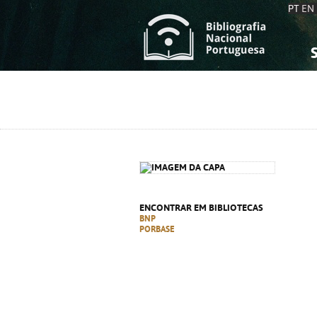
PT
EN
S
S
C
C
C
C
A
A
ENCONTRAR EM BIBLIOTECAS
BNP
PORBASE