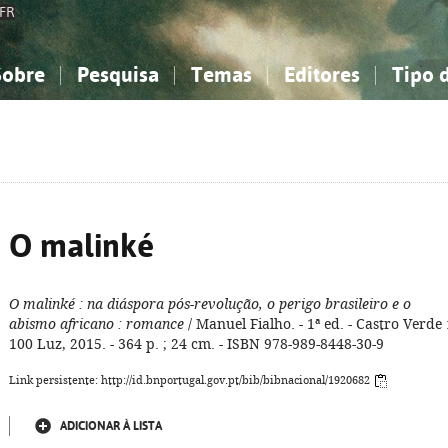
FR
Sobre
Pesquisa
Temas
Editores
Tipo 
obre a Bibliografia Nacional
imples
onhecimento, Informação...
onhecimento, Informação...
Combinada
A minha lista
Como utilizar
Filosofia, psicologia...
Filosofia, psicologia...
Perguntas frequente
iências sociais...
iências sociais...
Ciências exatas e naturais...
Ciências exatas e naturais...
rte, desporto...
rte, desporto...
Literatura, linguística...
Literatura, linguística...
O malinké
O malinké
: na diáspora pós-revolução, o perigo brasileiro e o
abismo africano
: romance
/ Manuel Fialho. - 1ª ed. - Castro Verde 
100 Luz, 2015. - 364 p. ; 24 cm. - ISBN 978-989-8448-30-9
Link persistente: http://id.bnportugal.gov.pt/bib/bibnacional/1920682
ADICIONAR À LISTA