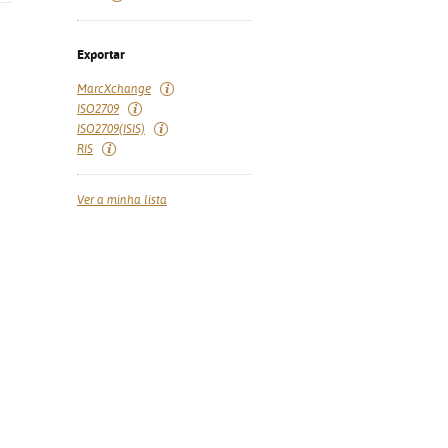
Exportar
MarcXchange
ISO2709
ISO2709(ISIS)
RIS
Ver a minha lista