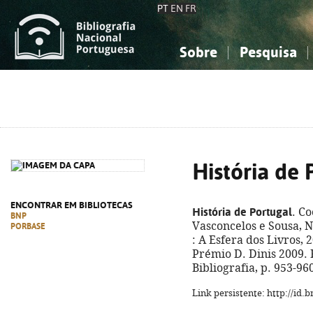
PT
EN
FR
Sobre
Pesquisa
Sobre a Bibliografia Nacional
Simples
Conhecimento, Informação...
Conhecimento, Informação...
Combinada
A
Ciências sociais...
Ciências sociais...
Arte, desporto...
Arte, desporto...
História de 
ENCONTRAR EM BIBLIOTECAS
História de Portugal
. C
BNP
Vasconcelos e Sousa, N
PORBASE
: A Esfera dos Livros, 20
Prémio D. Dinis 2009.
Bibliografia, p. 953-9
Link persistente: http://id