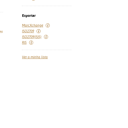
Exportar
MarcXchange
ISO2709
es
ISO2709(ISIS)
RIS
Ver a minha lista