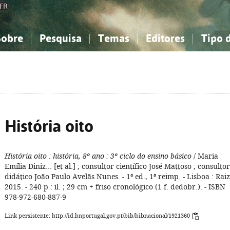
FR
Sobre
Pesquisa
Temas
Editores
Tipo 
obre a Bibliografia Nacional
imples
onhecimento, Informação...
onhecimento, Informação...
Combinada
A minha lista
Como utilizar
Filosofia, psicologia...
Filosofia, psicologia...
Perguntas frequente
iências sociais...
iências sociais...
Ciências exatas e naturais...
Ciências exatas e naturais...
rte, desporto...
rte, desporto...
Literatura, linguística...
Literatura, linguística...
História oito
História oito
: história, 8º ano
: 3º ciclo do ensino básico
/ Maria
Emília Diniz... [et al.] ; consultor científico José Mattoso ; consultor
didático João Paulo Avelãs Nunes. - 1ª ed., 1ª reimp. - Lisboa : Raiz
2015. - 240 p : il. ; 29 cm + friso cronológico (1 f. dedobr.). - ISBN
978-972-680-887-9
Link persistente: http://id.bnportugal.gov.pt/bib/bibnacional/1921360