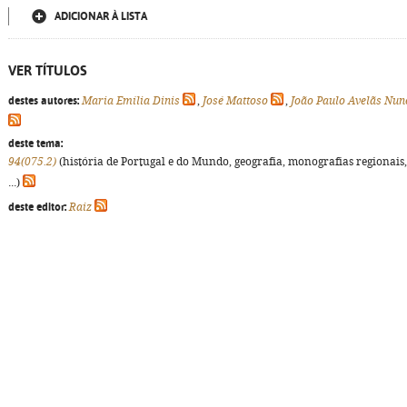
ADICIONAR À LISTA
VER TÍTULOS
destes autores:
Maria Emília Dinis
,
José Mattoso
,
João Paulo Avelãs Nun
deste tema:
94(075.2)
(história de Portugal e do Mundo, geografia, monografias regionais,
...)
deste editor:
Raiz