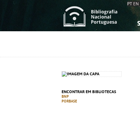
PT
EN
S
S
C
C
C
C
A
A
ENCONTRAR EM BIBLIOTECAS
BNP
PORBASE