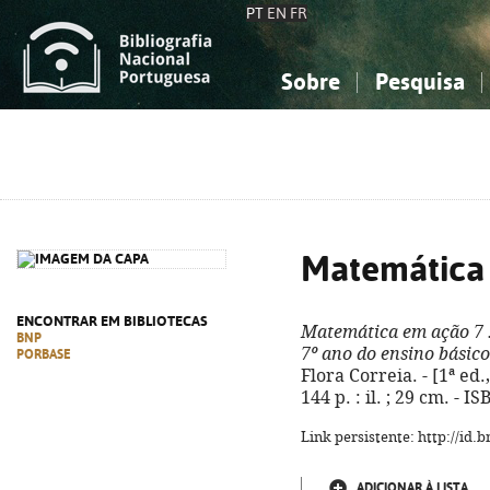
PT
EN
FR
Sobre
Pesquisa
Sobre a Bibliografia Nacional
Simples
Conhecimento, Informação...
Conhecimento, Informação...
Combinada
A
Ciências sociais...
Ciências sociais...
Arte, desporto...
Arte, desporto...
Matemática
ENCONTRAR EM BIBLIOTECAS
Matemática em ação 7
BNP
7º ano do ensino básico
PORBASE
Flora Correia. - [1ª ed.,
144 p. : il. ; 29 cm. - 
Link persistente: http://id
ADICIONAR À LISTA