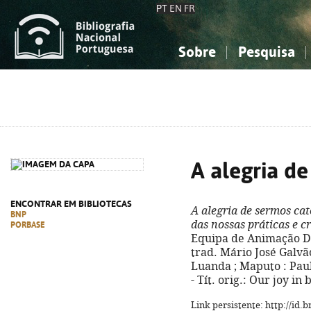
PT
EN
FR
Sobre
Pesquisa
Sobre a Bibliografia Nacional
Simples
Conhecimento, Informação...
Conhecimento, Informação...
Combinada
A
Ciências sociais...
Ciências sociais...
Arte, desporto...
Arte, desporto...
A alegria de
ENCONTRAR EM BIBLIOTECAS
A alegria de sermos cat
BNP
das nossas práticas e c
PORBASE
Equipa de Animação Di
trad. Mário José Galvão
Luanda ; Maputo : Paulis
- Tít. orig.: Our joy in
Link persistente: http://id