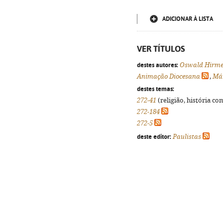
ADICIONAR À LISTA
VER TÍTULOS
destes autores:
Oswald Hirme
Animação Diocesana
,
Már
destes temas:
272-41
(religião, história co
272-184
272-5
deste editor:
Paulistas