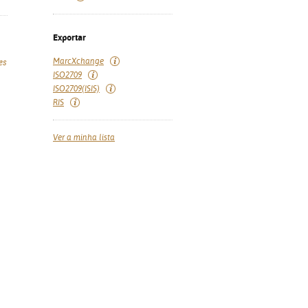
Exportar
MarcXchange
es
ISO2709
ISO2709(ISIS)
RIS
Ver a minha lista