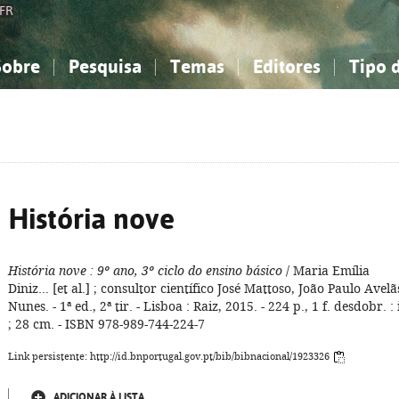
FR
Sobre
Pesquisa
Temas
Editores
Tipo 
obre a Bibliografia Nacional
imples
onhecimento, Informação...
onhecimento, Informação...
Combinada
A minha lista
Como utilizar
Filosofia, psicologia...
Filosofia, psicologia...
Perguntas frequente
iências sociais...
iências sociais...
Ciências exatas e naturais...
Ciências exatas e naturais...
rte, desporto...
rte, desporto...
Literatura, linguística...
Literatura, linguística...
História nove
História nove
: 9º ano, 3º ciclo do ensino básico
/ Maria Emília
Diniz... [et al.] ; consultor científico José Mattoso, João Paulo Avelã
Nunes. - 1ª ed., 2ª tir. - Lisboa : Raiz, 2015. - 224 p., 1 f. desdobr. : i
; 28 cm. - ISBN 978-989-744-224-7
Link persistente: http://id.bnportugal.gov.pt/bib/bibnacional/1923326
ADICIONAR À LISTA