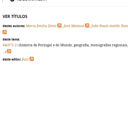
VER TÍTULOS
destes autores:
Maria Emília Dinis
,
José Mattoso
,
João Paulo Avelãs Nun
deste tema:
94(075.2)
(história de Portugal e do Mundo, geografia, monografias regionais,
...)
deste editor:
Raiz