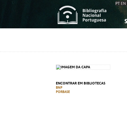
PT
EN
S
S
C
C
C
C
A
A
ENCONTRAR EM BIBLIOTECAS
BNP
PORBASE