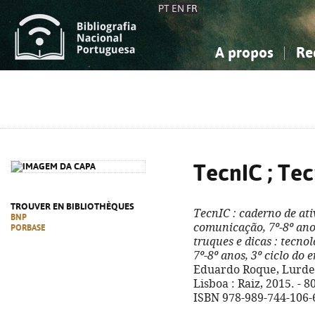
PT
EN
FR
A propos
Re
La Bibliographie Nationale
Simple
Connaissance, Information...
Connaissance, Information...
Avancée
Mes 
Sciences sociales...
Sciences sociales...
Arts, sport...
Arts, sport...
TecnIC ; Te
TROUVER EN BIBLIOTHÈQUES
TecnIC
: caderno de at
BNP
comunicação, 7º-8º anos
PORBASE
truques e dicas
: tecno
7º-8º anos, 3º ciclo do 
Eduardo Roque, Lurdes 
Lisboa : Raiz, 2015. - 80
ISBN 978-989-744-106-