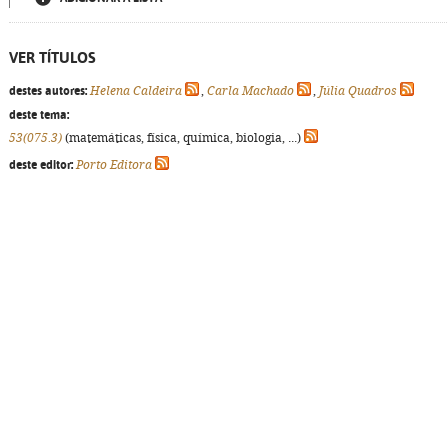
VER TÍTULOS
destes autores:
Helena Caldeira
,
Carla Machado
,
Júlia Quadros
deste tema:
53(075.3)
(matemáticas, física, química, biologia, ...)
deste editor:
Porto Editora