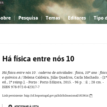
FR
Sobre
Pesquisa
Temas
Editores
Tipo 
obre a Bibliografia Nacional
imples
onhecimento, Informação...
onhecimento, Informação...
Combinada
A minha lista
Como utilizar
Filosofia, psicologia...
Filosofia, psicologia...
Perguntas frequente
iências sociais...
iências sociais...
Ciências exatas e naturais...
Ciências exatas e naturais...
rte, desporto...
rte, desporto...
Literatura, linguística...
Literatura, linguística...
Há física entre nós 10
Há física entre nós 10
: caderno de atividades
: física, 10º ano
: físic
e química A
/ Helena Caldeira, Júlia Quadros, Carla Machado. - [1ª
ed., 2ª reimp.]. - Porto : Porto Editora, 2015. - 96 p. : il. ; 28 cm. -
ISBN 978-972-0-42317-7
Link persistente: http://id.bnportugal.gov.pt/bib/bibnacional/1923614
ADICIONAR À LISTA