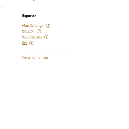
Exportar
MarcXchange
ISO2709
ISO2709(ISIS)
RIS
Ver a minha lista