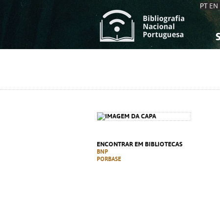
PT
EN
S
S
C
C
C
C
A
A
ENCONTRAR EM BIBLIOTECAS
BNP
PORBASE