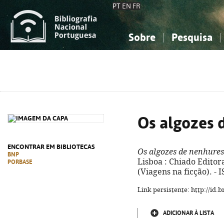
PT
EN
FR
Sobre
Pesquisa
Sobre a Bibliografia Nacional
Simples
Conhecimento, Informação...
Conhecimento, Informação...
Combinada
A
Ciências sociais...
Ciências sociais...
Arte, desporto...
Arte, desporto...
Os algozes 
ENCONTRAR EM BIBLIOTECAS
Os algozes de nenhures
BNP
Lisboa : Chiado Editora,
PORBASE
(Viagens na ficção). -
Link persistente: http://id
ADICIONAR À LISTA