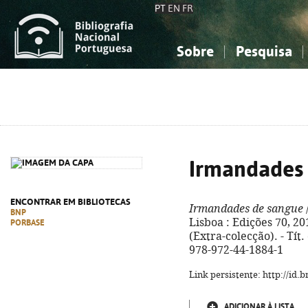
PT
EN
FR
Sobre
Pesquisa
Sobre a Bibliografia Nacional
Simples
Conhecimento, Informação...
Conhecimento, Informação...
Combinada
A
Ciências sociais...
Ciências sociais...
Arte, desporto...
Arte, desporto...
Irmandades
ENCONTRAR EM BIBLIOTECAS
Irmandades de sangue
BNP
Lisboa : Edições 70, 2016
PORBASE
(Extra-colecção). - Tít
978-972-44-1884-1
Link persistente: http://id
ADICIONAR À LISTA