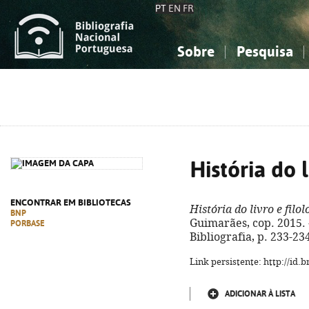
PT
EN
FR
Sobre
Pesquisa
Sobre a Bibliografia Nacional
Simples
Conhecimento, Informação...
Conhecimento, Informação...
Combinada
A
Ciências sociais...
Ciências sociais...
Arte, desporto...
Arte, desporto...
História do l
ENCONTRAR EM BIBLIOTECAS
História do livro e filol
BNP
Guimarães, cop. 2015. - 2
PORBASE
Bibliografia, p. 233-23
Link persistente: http://id
ADICIONAR À LISTA