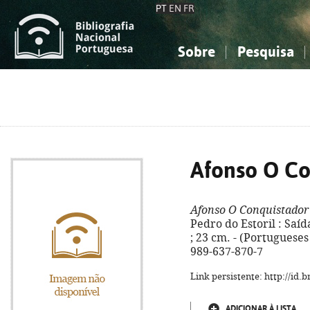
PT
EN
FR
Sobre
Pesquisa
Sobre a Bibliografia Nacional
Simples
Conhecimento, Informação...
Conhecimento, Informação...
Combinada
A
Ciências sociais...
Ciências sociais...
Arte, desporto...
Arte, desporto...
Afonso O Co
Afonso O Conquistador
Pedro do Estoril : Saíd
; 23 cm. - (Portugueses
989-637-870-7
Link persistente: http://id
ADICIONAR À LISTA