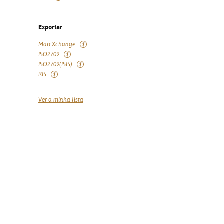
Exportar
MarcXchange
ISO2709
ISO2709(ISIS)
RIS
Ver a minha lista