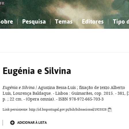
FR
Sobre
Pesquisa
Temas
Editores
Tipo 
obre a Bibliografia Nacional
imples
onhecimento, Informação...
onhecimento, Informação...
Combinada
A minha lista
Como utilizar
Filosofia, psicologia...
Filosofia, psicologia...
Perguntas frequente
iências sociais...
iências sociais...
Ciências exatas e naturais...
Ciências exatas e naturais...
rte, desporto...
rte, desporto...
Literatura, linguística...
Literatura, linguística...
Eugénia e Silvina
Eugénia e Silvina
/ Agustina Bessa-Luís ; fixação de texto Alberto
Luís, Lourença Baldaque. - Lisboa : Guimarães, cop. 2015. - 381, [
p. ; 22 cm. - (Opera omnia). - ISBN 978-972-665-703-3
Link persistente: http://id.bnportugal.gov.pt/bib/bibnacional/1925528
ADICIONAR À LISTA