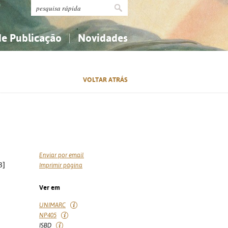
de Publicação
Novidades
s
Religião...
Religião...
VOLTAR ATRÁS
Ciências aplicadas...
Ciências aplicadas...
História, geografia, biografias...
História, geografia, biografias...
Enviar por email
3]
Imprimir página
Ver em
UNIMARC
NP405
ISBD