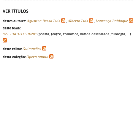
VER TÍTULOS
destes autores:
Agustina Bessa Luís
,
Alberto Luís
,
Lourença Baldaque
deste tema:
821.134.3-31"19/20"
(poesia, teatro, romance, banda desenhada, filologia, ...)
deste editor:
Guimarães
desta coleção:
Opera omnia