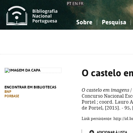
PT
EN
FR
Sobre
Pesquisa
Sobre a Bibliografia Nacional
Simples
Conhecimento, Informação...
Conhecimento, Informação...
Combinada
A
Ciências sociais...
Ciências sociais...
Arte, desporto...
Arte, desporto...
O castelo e
ENCONTRAR EM BIBLIOTECAS
O castelo em imagens
/
BNP
Concurso Nacional Esc
PORBASE
Portel ; coord. Lauro 
de Portel, [2015]. - 95, [
Link persistente: http://id
ADICIONAR À LISTA