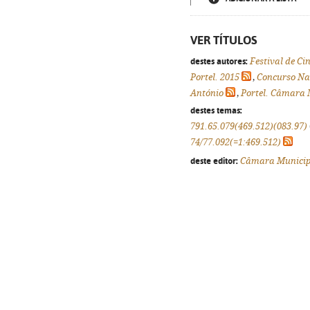
VER TÍTULOS
destes autores:
Festival de Ci
Portel. 2015
,
Concurso Nac
António
,
Portel. Câmara 
destes temas:
791.65.079(469.512)(083.97)
74/77.092(=1:469.512)
deste editor:
Câmara Municipa