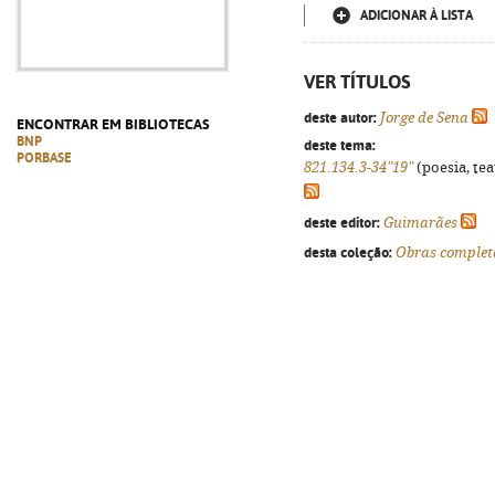
ADICIONAR À LISTA
VER TÍTULOS
deste autor:
Jorge de Sena
ENCONTRAR EM BIBLIOTECAS
BNP
deste tema:
PORBASE
821.134.3-34"19"
(poesia, tea
deste editor:
Guimarães
desta coleção:
Obras completa