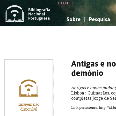
PT
EN
FR
Sobre
Pesquisa
Sobre a Bibliografia Nacional
Simples
Conhecimento, Informação...
Conhecimento, Informação...
Combinada
A
Ciências sociais...
Ciências sociais...
Arte, desporto...
Arte, desporto...
Antigas e n
demónio
Antigas e novas andan
Lisboa : Guimarães, cop.
completas Jorge de Sen
Link persistente: http://id