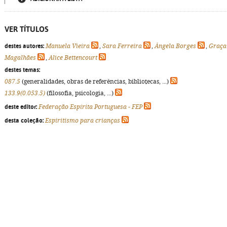
VER TÍTULOS
destes autores:
Manuela Vieira
,
Sara Ferreira
,
Ângela Borges
,
Graça
Magalhães
,
Alice Bettencourt
destes temas:
087.5
(generalidades, obras de referências, bibliotecas, ...)
133.9(0.053.5)
(filosofia, psicologia, ...)
deste editor:
Federação Espírita Portuguesa - FEP
desta coleção:
Espiritismo para crianças