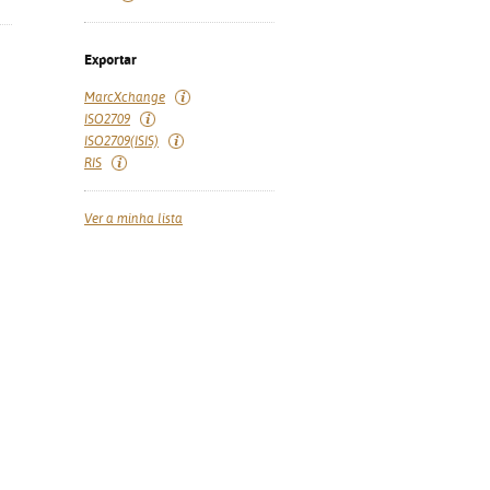
Exportar
MarcXchange
ISO2709
ISO2709(ISIS)
RIS
Ver a minha lista