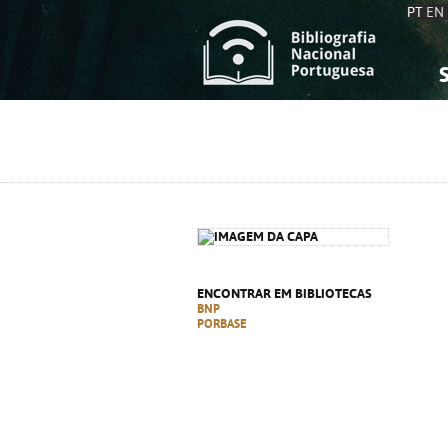
PT
EN
S
S
C
C
C
C
A
A
ENCONTRAR EM BIBLIOTECAS
BNP
PORBASE