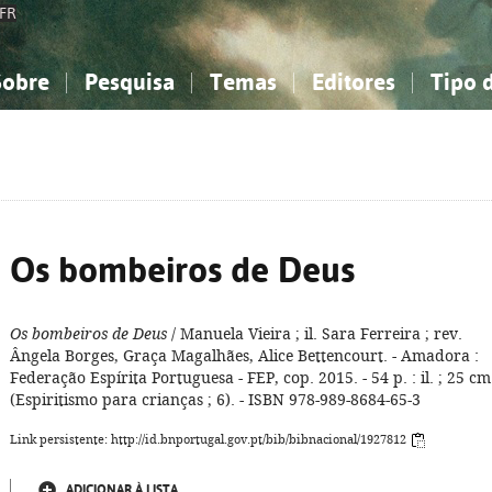
FR
Sobre
Pesquisa
Temas
Editores
Tipo 
obre a Bibliografia Nacional
imples
onhecimento, Informação...
onhecimento, Informação...
Combinada
A minha lista
Como utilizar
Filosofia, psicologia...
Filosofia, psicologia...
Perguntas frequente
iências sociais...
iências sociais...
Ciências exatas e naturais...
Ciências exatas e naturais...
rte, desporto...
rte, desporto...
Literatura, linguística...
Literatura, linguística...
Os bombeiros de Deus
Os bombeiros de Deus
/ Manuela Vieira ; il. Sara Ferreira ; rev.
Ângela Borges, Graça Magalhães, Alice Bettencourt. - Amadora :
Federação Espírita Portuguesa - FEP, cop. 2015. - 54 p. : il. ; 25 cm.
(Espiritismo para crianças ; 6). - ISBN 978-989-8684-65-3
Link persistente: http://id.bnportugal.gov.pt/bib/bibnacional/1927812
ADICIONAR À LISTA