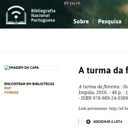
PT
EN
FR
Sobre
Pesquisa
Sobre a Bibliografia Nacional
Simples
Conhecimento, Informação...
Conhecimento, Informação...
Combinada
A
Ciências sociais...
Ciências sociais...
Arte, desporto...
Arte, desporto...
A turma da f
ENCONTRAR EM BIBLIOTECAS
A turma da floresta
: li
BNP
Impala, 2016. - 48 p. : 
PORBASE
- ISBN 978-989-24-0389
Link persistente: http://id
ADICIONAR À LISTA