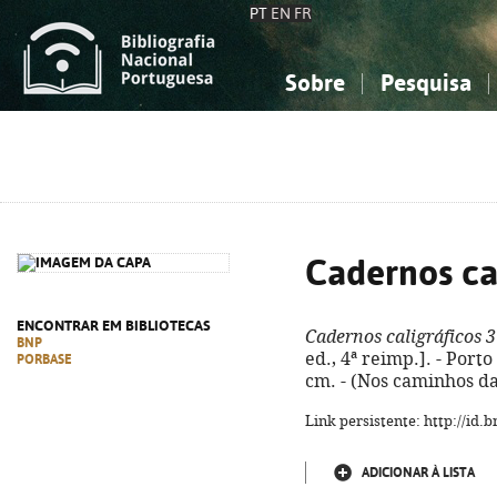
PT
EN
FR
Sobre
Pesquisa
Sobre a Bibliografia Nacional
Simples
Conhecimento, Informação...
Conhecimento, Informação...
Combinada
A
Ciências sociais...
Ciências sociais...
Arte, desporto...
Arte, desporto...
Cadernos cal
ENCONTRAR EM BIBLIOTECAS
Cadernos caligráficos 3
BNP
ed., 4ª reimp.]. - Porto 
PORBASE
cm. - (Nos caminhos da
Link persistente: http://id
ADICIONAR À LISTA