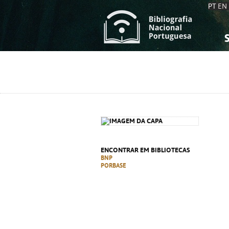
PT
EN
S
S
C
C
C
C
A
A
ENCONTRAR EM BIBLIOTECAS
BNP
PORBASE