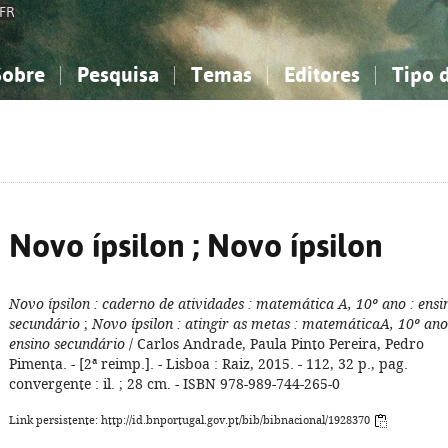
FR
Sobre
Pesquisa
Temas
Editores
Tipo 
obre a Bibliografia Nacional
imples
onhecimento, Informação...
onhecimento, Informação...
Combinada
A minha lista
Como utilizar
Filosofia, psicologia...
Filosofia, psicologia...
Perguntas frequente
iências sociais...
iências sociais...
Ciências exatas e naturais...
Ciências exatas e naturais...
rte, desporto...
rte, desporto...
Literatura, linguística...
Literatura, linguística...
Novo ípsilon ; Novo ípsilon
Novo ípsilon
: caderno de atividades
: matemática A, 10º ano
: ensi
secundário
;
Novo ípsilon
: atingir as metas
: matemáticaA, 10º ano
ensino secundário
/ Carlos Andrade, Paula Pinto Pereira, Pedro
Pimenta. - [2ª reimp.]. - Lisboa : Raiz, 2015. - 112, 32 p., pag.
convergente : il. ; 28 cm. - ISBN 978-989-744-265-0
Link persistente: http://id.bnportugal.gov.pt/bib/bibnacional/1928370