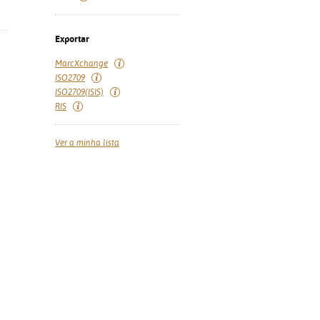
Exportar
MarcXchange
ISO2709
ISO2709(ISIS)
RIS
Ver a minha lista