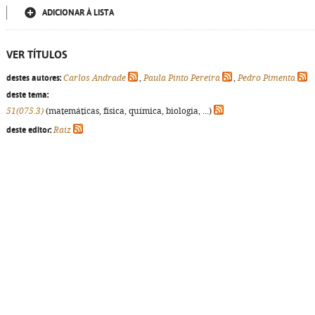
ADICIONAR À LISTA
VER TÍTULOS
destes autores:
Carlos Andrade
,
Paula Pinto Pereira
,
Pedro Pimenta
deste tema:
51(075.3)
(matemáticas, física, química, biologia, ...)
deste editor:
Raiz