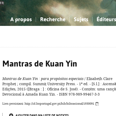
FR
A propos
Recherche
Sujets
Éditeur
a Bibliographie Nationale
imple
onnaissance, Information...
onnaissance, Information...
Avancée
Mes notices
Comment utiliser
Philosophie, psychologie...
Philosophie, psychologie...
Aide - FAQ
ciences sociales...
ciences sociales...
Mathématiques, sciences
Mathématiques, sciences
rts, sport...
rts, sport...
naturelles...
Littérature, linguistique...
naturelles...
Littérature, linguistique...
Mantras de Kuan Yin
Mantras de Kuan Yin
: para propósitos especiais
/ Elisabeth Clare
Prophet ; compil. Summit University Press. - 1ª ed. - [S.l.] : Ascens
Edições, 2015 ([Braga : ] : Oficina de S. José). - Contém: uma canç
Devocional à Amada Kuan Yin. - ISBN 978-989-99467-3-3
Lien persistant: http://id.bnportugal.gov.pt/bib/bibnacional/1930091
AJOUTER DANS MA LISTE DE NOTICES