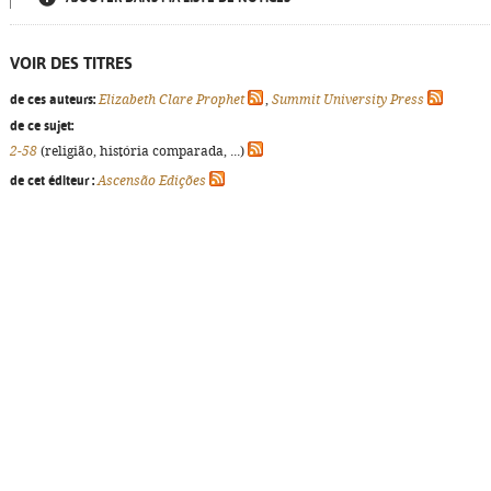
VOIR DES TITRES
de ces auteurs:
Elizabeth Clare Prophet
,
Summit University Press
de ce sujet:
2-58
(religião, história comparada, ...)
de cet éditeur :
Ascensão Edições