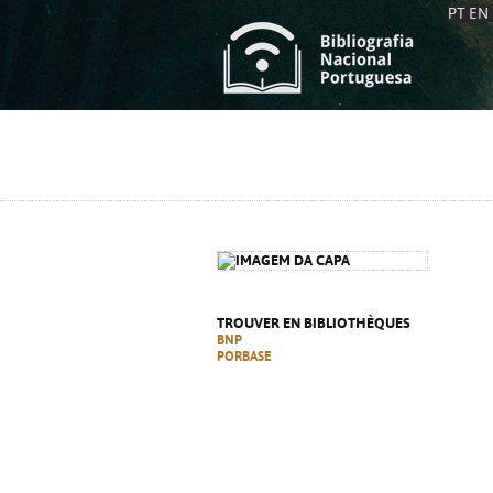
PT
EN
L
S
C
C
S
S
A
A
TROUVER EN BIBLIOTHÈQUES
BNP
PORBASE