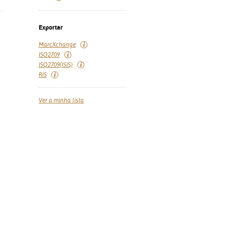
Exportar
MarcXchange
ISO2709
ISO2709(ISIS)
RIS
Ver a minha lista