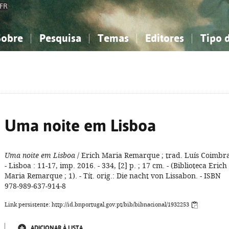
FR
Sobre
Pesquisa
Temas
Editores
Tipo 
obre a Bibliografia Nacional
imples
onhecimento, Informação...
onhecimento, Informação...
Combinada
A minha lista
Como utilizar
Filosofia, psicologia...
Filosofia, psicologia...
Perguntas frequente
iências sociais...
iências sociais...
Ciências exatas e naturais...
Ciências exatas e naturais...
rte, desporto...
rte, desporto...
Literatura, linguística...
Literatura, linguística...
Uma noite em Lisboa
Uma noite em Lisboa
/ Erich Maria Remarque ; trad. Luís Coimbra
- Lisboa : 11-17, imp. 2016. - 334, [2] p. ; 17 cm. - (Biblioteca Erich
Maria Remarque ; 1). - Tít. orig.: Die nacht von Lissabon. - ISBN
978-989-637-914-8
Link persistente: http://id.bnportugal.gov.pt/bib/bibnacional/1932253
ADICIONAR À LISTA