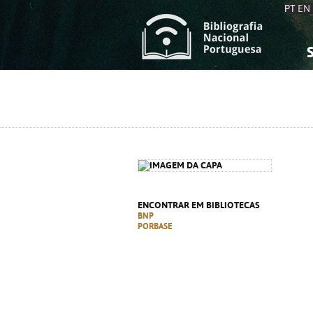
PT
EN
S
S
C
C
C
C
A
A
ENCONTRAR EM BIBLIOTECAS
BNP
PORBASE