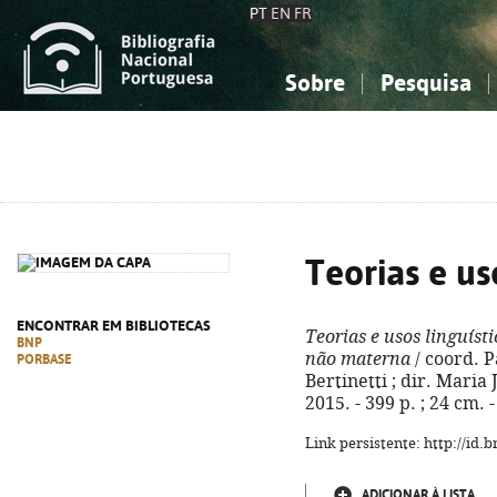
PT
EN
FR
Sobre
Pesquisa
Sobre a Bibliografia Nacional
Simples
Conhecimento, Informação...
Conhecimento, Informação...
Combinada
A
Ciências sociais...
Ciências sociais...
Arte, desporto...
Arte, desporto...
Teorias e us
ENCONTRAR EM BIBLIOTECAS
Teorias e usos linguísti
BNP
não materna
/ coord. 
PORBASE
Bertinetti ; dir. Maria J
2015. - 399 p. ; 24 cm.
Link persistente: http://id
ADICIONAR À LISTA