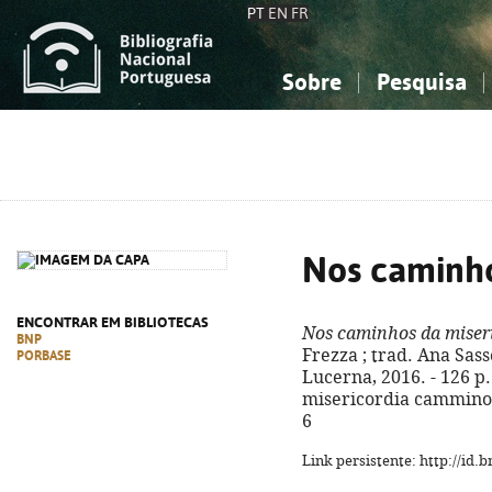
PT
EN
FR
Sobre
Pesquisa
Sobre a Bibliografia Nacional
Simples
Conhecimento, Informação...
Conhecimento, Informação...
Combinada
A
Ciências sociais...
Ciências sociais...
Arte, desporto...
Arte, desporto...
Nos caminho
ENCONTRAR EM BIBLIOTECAS
Nos caminhos da miser
BNP
Frezza ; trad. Ana Sasse
PORBASE
Lucerna, 2016. - 126 p. ;
misericordia cammino d
6
Link persistente: http://id