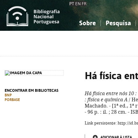
PT
EN
FR
Sobre
Pesquisa
Sobre a Bibliografia Nacional
Simples
Conhecimento, Informação...
Conhecimento, Informação...
Combinada
A
Ciências sociais...
Ciências sociais...
Arte, desporto...
Arte, desporto...
Há física en
ENCONTRAR EM BIBLIOTECAS
Há física entre nós 10
:
BNP
: física e química A
/ He
PORBASE
Machado. - [1ª ed., 1ª 
- 96 p. : il. ; 28 cm. -
Link persistente: http://id
ADICIONAR À LISTA