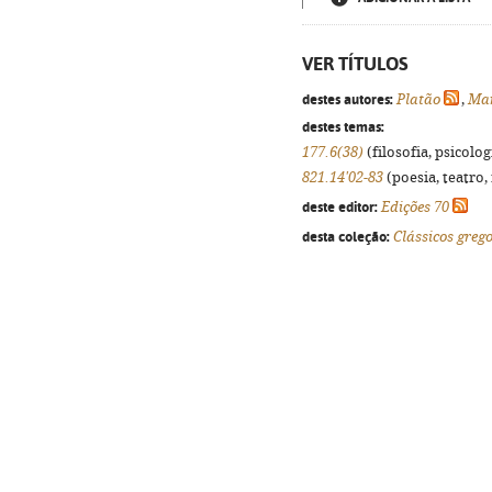
VER TÍTULOS
destes autores:
Platão
,
Mar
destes temas:
177.6(38)
(filosofia, psicologi
821.14'02-83
(poesia, teatro,
deste editor:
Edições 70
desta coleção:
Clássicos grego