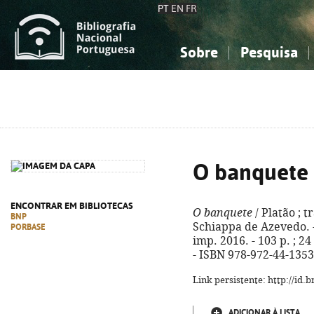
PT
EN
FR
Sobre
Pesquisa
Sobre a Bibliografia Nacional
Simples
Conhecimento, Informação...
Conhecimento, Informação...
Combinada
A
Ciências sociais...
Ciências sociais...
Arte, desporto...
Arte, desporto...
O banquete
ENCONTRAR EM BIBLIOTECAS
O banquete
/ Platão ; t
BNP
Schiappa de Azevedo. - 
PORBASE
imp. 2016. - 103 p. ; 24
- ISBN 978-972-44-1353
Link persistente: http://id
ADICIONAR À LISTA