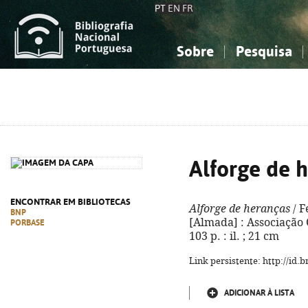
PT
EN
FR
Sobre
Pesquisa
Sobre a Bibliografia Nacional
Simples
Conhecimento, Informação...
Conhecimento, Informação...
Combinada
A
Ciências sociais...
Ciências sociais...
Arte, desporto...
Arte, desporto...
Alforge de 
ENCONTRAR EM BIBLIOTECAS
Alforge de heranças
/ F
BNP
[Almada] : Associação 
PORBASE
103 p. : il. ; 21 cm
Link persistente: http://id
ADICIONAR À LISTA