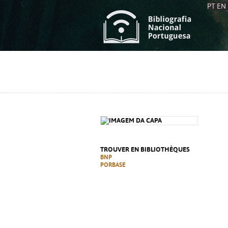
PT
EN
L
S
C
C
S
S
A
A
TROUVER EN BIBLIOTHÈQUES
BNP
PORBASE