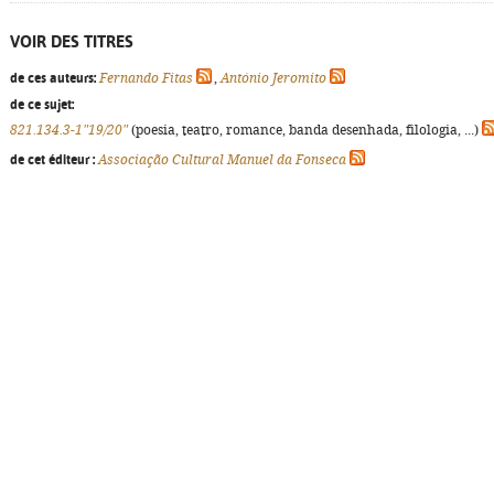
VOIR DES TITRES
de ces auteurs:
Fernando Fitas
,
António Jeromito
de ce sujet:
821.134.3-1"19/20"
(poesia, teatro, romance, banda desenhada, filologia, ...)
de cet éditeur :
Associação Cultural Manuel da Fonseca