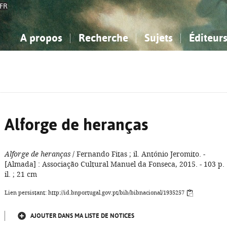
FR
A propos
Recherche
Sujets
Éditeur
a Bibliographie Nationale
imple
onnaissance, Information...
onnaissance, Information...
Avancée
Mes notices
Comment utiliser
Philosophie, psychologie...
Philosophie, psychologie...
Aide - FAQ
ciences sociales...
ciences sociales...
Mathématiques, sciences
Mathématiques, sciences
rts, sport...
rts, sport...
naturelles...
Littérature, linguistique...
naturelles...
Littérature, linguistique...
Alforge de heranças
Alforge de heranças
/ Fernando Fitas ; il. António Jeromito. -
[Almada] : Associação Cultural Manuel da Fonseca, 2015. - 103 p. 
il. ; 21 cm
Lien persistant: http://id.bnportugal.gov.pt/bib/bibnacional/1935257
AJOUTER DANS MA LISTE DE NOTICES