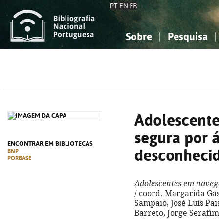
PT
EN
FR
Sobre
Pesquisa
Sobre a Bibliografia Nacional
Simples
Conhecimento, Informação...
Conhecimento, Informação...
Combinada
A
Ciências sociais...
Ciências sociais...
Arte, desporto...
Arte, desporto...
Adolescent
segura por 
ENCONTRAR EM BIBLIOTECAS
desconheci
BNP
PORBASE
Adolescentes em naveg
/ coord. Margarida Gas
Sampaio, José Luís Pais
Barreto, Jorge Serafim. 