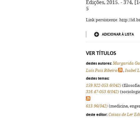
Edições, 2015. - 374, [
5
Link persistente: http://id
ADICIONAR À LISTA
VER TÍTULOS
destes autores:
Margarida Ga
Luís Pais Ribeiro
,
Isabel L
destes temas:
159.922-053.6(042)
(filosofia
316.47-053.6(042)
(sociologia
613.96(042)
(medicina, engenh
deste editor:
Coisas de Ler Ed