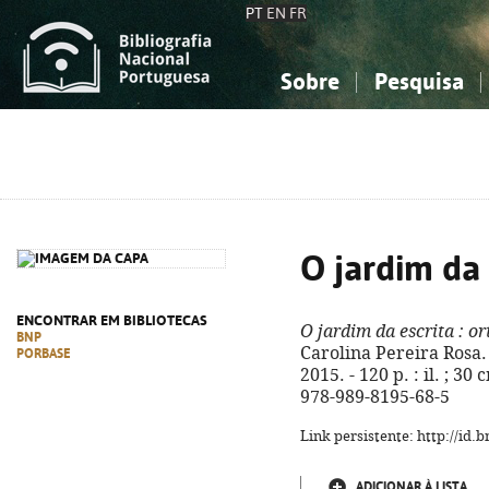
PT
EN
FR
Sobre
Pesquisa
Sobre a Bibliografia Nacional
Simples
Conhecimento, Informação...
Conhecimento, Informação...
Combinada
A
Ciências sociais...
Ciências sociais...
Arte, desporto...
Arte, desporto...
O jardim da 
ENCONTRAR EM BIBLIOTECAS
O jardim da escrita
: or
BNP
Carolina Pereira Rosa. 
PORBASE
2015. - 120 p. : il. ; 3
978-989-8195-68-5
Link persistente: http://id
ADICIONAR À LISTA