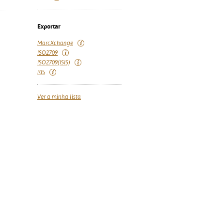
Exportar
MarcXchange
ISO2709
ISO2709(ISIS)
RIS
Ver a minha lista