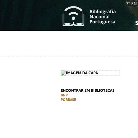
PT
EN
S
S
C
C
C
C
A
A
ENCONTRAR EM BIBLIOTECAS
BNP
PORBASE