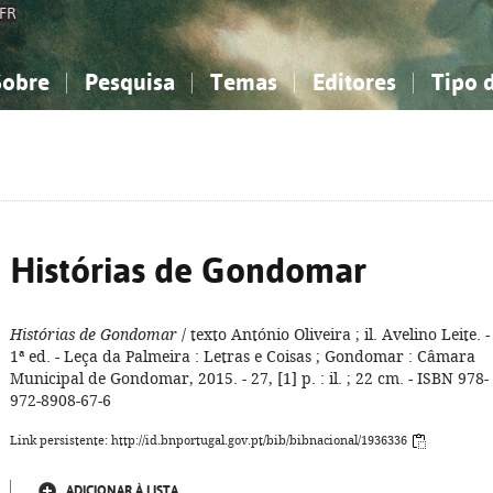
FR
Sobre
Pesquisa
Temas
Editores
Tipo 
obre a Bibliografia Nacional
imples
onhecimento, Informação...
onhecimento, Informação...
Combinada
A minha lista
Como utilizar
Filosofia, psicologia...
Filosofia, psicologia...
Perguntas frequente
iências sociais...
iências sociais...
Ciências exatas e naturais...
Ciências exatas e naturais...
rte, desporto...
rte, desporto...
Literatura, linguística...
Literatura, linguística...
Histórias de Gondomar
Histórias de Gondomar
/ texto António Oliveira ; il. Avelino Leite. -
1ª ed. - Leça da Palmeira : Letras e Coisas ; Gondomar : Câmara
Municipal de Gondomar, 2015. - 27, [1] p. : il. ; 22 cm. - ISBN 978-
972-8908-67-6
Link persistente: http://id.bnportugal.gov.pt/bib/bibnacional/1936336
ADICIONAR À LISTA