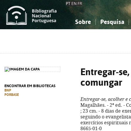
PT
EN
FR
Sobre
Pesquisa
Sobre a Bibliografia Nacional
Simples
Conhecimento, Informação...
Conhecimento, Informação...
Combinada
A
Ciências sociais...
Ciências sociais...
Arte, desporto...
Arte, desporto...
Entregar-se,
comungar
ENCONTRAR EM BIBLIOTECAS
BNP
PORBASE
Entregar-se, acolher e
Magalhães. - 2ª ed. - Co
; 23 cm. - 8 dias de exe
seguindo o evangelista
exercícios espirituais 
8665-01-0