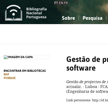
PT
EN
FR
Sobre
Pesquisa
Sobre a Bibliografia Nacional
Simples
Conhecimento, Informação...
Conhecimento, Informação...
Combinada
A
Ciências sociais...
Ciências sociais...
Arte, desporto...
Arte, desporto...
Gestão de p
software
ENCONTRAR EM BIBLIOTECAS
BNP
PORBASE
Gestão de projectos de 
actualiz. - Lisboa : FCA,
(Engenharia de softwar
Link persistente: http://id