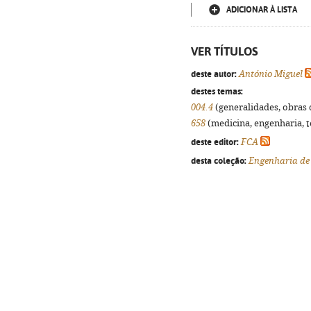
ADICIONAR À LISTA
VER TÍTULOS
deste autor:
António Miguel
destes temas:
004.4
(generalidades, obras d
658
(medicina, engenharia, te
deste editor:
FCA
desta coleção:
Engenharia de