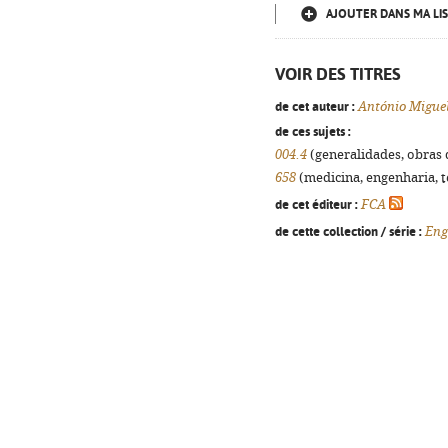
AJOUTER DANS MA LIS
VOIR DES TITRES
de cet auteur :
António Migue
de ces sujets :
004.4
(generalidades, obras d
658
(medicina, engenharia, te
de cet éditeur :
FCA
de cette collection / série :
Eng