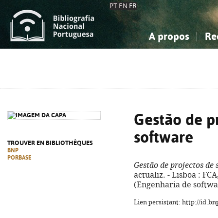
PT
EN
FR
A propos
Re
La Bibliographie Nationale
Simple
Connaissance, Information...
Connaissance, Information...
Avancée
Mes 
Sciences sociales...
Sciences sociales...
Arts, sport...
Arts, sport...
Gestão de p
software
TROUVER EN BIBLIOTHÈQUES
BNP
PORBASE
Gestão de projectos de 
actualiz. - Lisboa : FCA,
(Engenharia de softwar
Lien persistant: http://id.