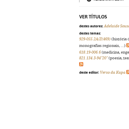
VER TÍTULOS
destes autores:
Adelaide Sous
destes temas:
929-055.2A/Z(469)
(história 
monografias regionais, ...)
618.19-006.6
(medicina, engen
821.134.3-94"20"
(poesia, tea
deste editor:
Verso da Kapa