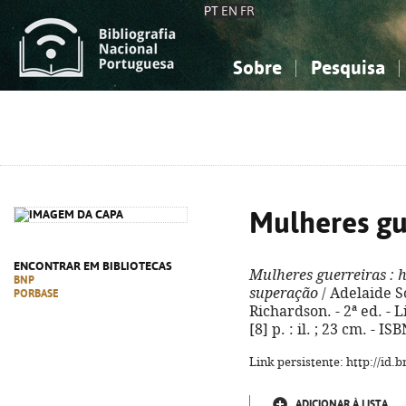
PT
EN
FR
Sobre
Pesquisa
Sobre a Bibliografia Nacional
Simples
Conhecimento, Informação...
Conhecimento, Informação...
Combinada
A
Ciências sociais...
Ciências sociais...
Arte, desporto...
Arte, desporto...
Mulheres gu
ENCONTRAR EM BIBLIOTECAS
Mulheres guerreiras
: 
BNP
superação
/ Adelaide S
PORBASE
Richardson. - 2ª ed. - L
[8] p. : il. ; 23 cm. - 
Link persistente: http://id
ADICIONAR À LISTA