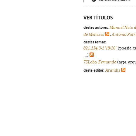
VER TÍTULOS
destes autores:
Manuel Neto d
de Menezes
,
António Patrí
destes temas:
821.134.3-1"19/20"
(poesia, t
...)
75Lobo, Fernando
(arte, arqu
deste editor:
Arandis