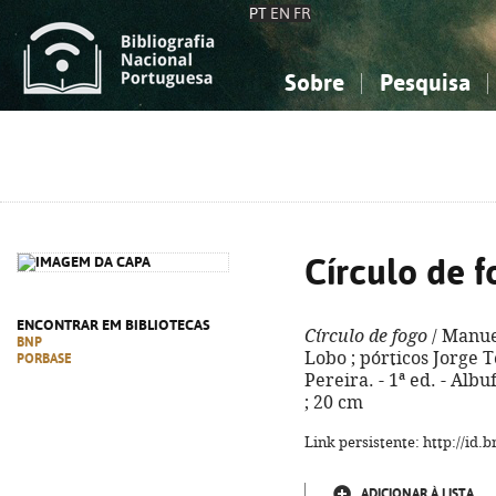
PT
EN
FR
Sobre
Pesquisa
Sobre a Bibliografia Nacional
Simples
Conhecimento, Informação...
Conhecimento, Informação...
Combinada
A
Ciências sociais...
Ciências sociais...
Arte, desporto...
Arte, desporto...
Círculo de f
ENCONTRAR EM BIBLIOTECAS
Círculo de fogo
/ Manuel
BNP
Lobo ; pórticos Jorge 
PORBASE
Pereira. - 1ª ed. - Albuf
; 20 cm
Link persistente: http://id
ADICIONAR À LISTA