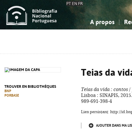
PT
EN
FR
A propos
Re
La Bibliographie Nationale
Simple
Connaissance, Information...
Connaissance, Information...
Avancée
Mes 
Sciences sociales...
Sciences sociales...
Arts, sport...
Arts, sport...
Teias da vid
TROUVER EN BIBLIOTHÈQUES
Teias da vida
: contos
/ 
BNP
Lisboa : SINAPIS, 2015. -
PORBASE
989-691-398-4
Lien persistant: http://id.
AJOUTER DANS MA LIS