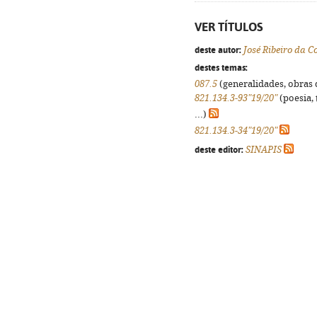
VER TÍTULOS
deste autor:
José Ribeiro da C
destes temas:
087.5
(generalidades, obras d
821.134.3-93"19/20"
(poesia, 
...)
821.134.3-34"19/20"
deste editor:
SINAPIS