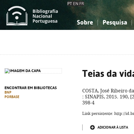
PT
EN
FR
Sobre
Pesquisa
Sobre a Bibliografia Nacional
Simples
Conhecimento, Informação...
Conhecimento, Informação...
Combinada
A
Ciências sociais...
Ciências sociais...
Arte, desporto...
Arte, desporto...
Teias da vid
ENCONTRAR EM BIBLIOTECAS
COSTA, José Ribeiro da
BNP
: SINAPIS, 2015. 190, [2
PORBASE
398-4
Link persistente: http://id
ADICIONAR À LISTA