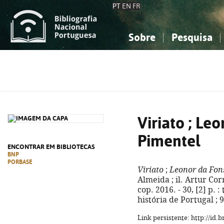
PT
EN
FR
Sobre
Pesquisa
Sobre a Bibliografia Nacional
Simples
Conhecimento, Informação...
Conhecimento, Informação...
Combinada
A
Ciências sociais...
Ciências sociais...
Arte, desporto...
Arte, desporto...
Viriato ; Le
Pimentel
ENCONTRAR EM BIBLIOTECAS
BNP
PORBASE
Viriato
;
Leonor da Fon
Almeida ; il. Artur Cor
cop. 2016. - 30, [2] p. :
história de Portugal ; 
Link persistente: http://id