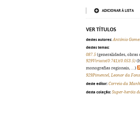
ADICIONAR À LISTA
VER TÍTULOS
destes autores:
António Gome
destes temas:
087.5
(generalidades, obras d
929Viriato(0:741)(0.053.5)
(h
monografias regionais, ...)
929Pimentel, Leonor da Fons
deste editor:
Correio da Man
desta coleção:
Super-heróis d