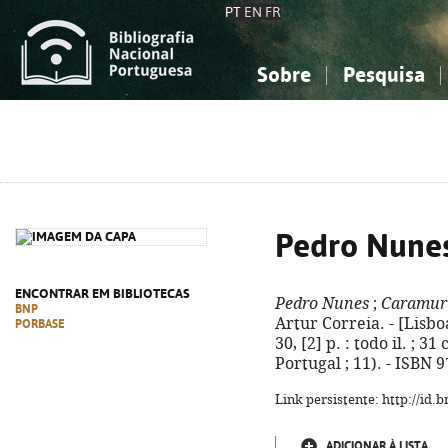
PT
EN
FR
Sobre
Pesquisa
Sobre a Bibliografia Nacional
Simples
Conhecimento, Informação...
Conhecimento, Informação...
Combinada
A
Ciências sociais...
Ciências sociais...
Arte, desporto...
Arte, desporto...
Pedro Nunes
ENCONTRAR EM BIBLIOTECAS
Pedro Nunes
;
Caramur
BNP
Artur Correia. - [Lisbo
PORBASE
30, [2] p. : todo il. ; 3
Portugal ; 11). - ISBN 
Link persistente: http://id
ADICIONAR À LISTA