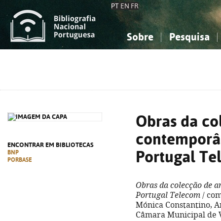
PT
EN
FR
Sobre
Pesquisa
Sobre a Bibliografia Nacional
Simples
Conhecimento, Informação...
Conhecimento, Informação...
Combinada
A
Ciências sociais...
Ciências sociais...
Arte, desporto...
Arte, desporto...
Obras da co
contemporâ
ENCONTRAR EM BIBLIOTECAS
Portugal T
BNP
PORBASE
Obras da colecção de 
Portugal Telecom
/ com
Mónica Constantino, An
Câmara Municipal de Vi