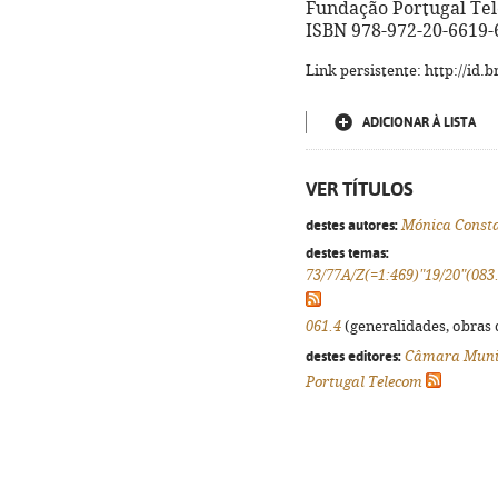
Fundação Portugal Teleco
ISBN 978-972-20-6619-
Link persistente: http://id
ADICIONAR À LISTA
VER TÍTULOS
destes autores:
Mónica Const
destes temas:
73/77A/Z(=1:469)"19/20"(083
061.4
(generalidades, obras d
destes editores:
Câmara Munic
Portugal Telecom