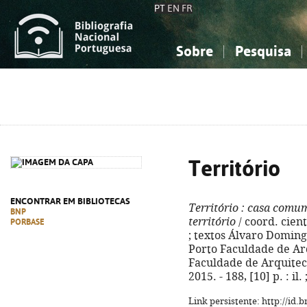
PT
EN
FR
Sobre
Pesquisa
Sobre a Bibliografia Nacional
Simples
Conhecimento, Informação...
Conhecimento, Informação...
Combinada
A
Ciências sociais...
Ciências sociais...
Arte, desporto...
Arte, desporto...
Território
ENCONTRAR EM BIBLIOTECAS
Território
: casa comu
BNP
território
/ coord. cien
PORBASE
; textos Álvaro Domingu
Porto Faculdade de Arqu
Faculdade de Arquitec
2015. - 188, [10] p. : i
Link persistente: http://id