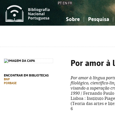
PT
EN
FR
Sobre
Pesquisa
Sobre a Bibliografia Nacional
Simples
Conhecimento, Informação...
Conhecimento, Informação...
Combinada
A
Ciências sociais...
Ciências sociais...
Arte, desporto...
Arte, desporto...
Por amor à 
ENCONTRAR EM BIBLIOTECAS
Por amor à língua por
BNP
filológico, científico-l
PORBASE
visando a superação crí
1990
/ Fernando Paulo B
Lisboa : Instituto Piaget,
(Teoria das artes e lit
6