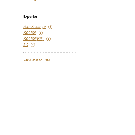
Exportar
MarcXchange
ISO2709
ISO2709(ISIS)
RIS
Ver a minha lista