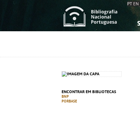
PT
EN
S
S
C
C
C
C
A
A
ENCONTRAR EM BIBLIOTECAS
BNP
PORBASE