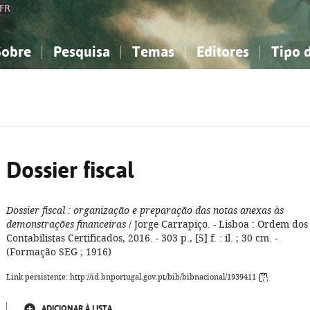
FR
Sobre
Pesquisa
Temas
Editores
Tipo 
obre a Bibliografia Nacional
imples
onhecimento, Informação...
onhecimento, Informação...
Combinada
A minha lista
Como utilizar
Filosofia, psicologia...
Filosofia, psicologia...
Perguntas frequente
iências sociais...
iências sociais...
Ciências exatas e naturais...
Ciências exatas e naturais...
rte, desporto...
rte, desporto...
Literatura, linguística...
Literatura, linguística...
Dossier fiscal
Dossier fiscal
: organização e preparação das notas anexas às
demonstrações financeiras
/ Jorge Carrapiço. - Lisboa : Ordem dos
Contabilistas Certificados, 2016. - 303 p., [5] f. : il. ; 30 cm. -
(Formação SEG ; 1916)
Link persistente: http://id.bnportugal.gov.pt/bib/bibnacional/1939411
ADICIONAR À LISTA