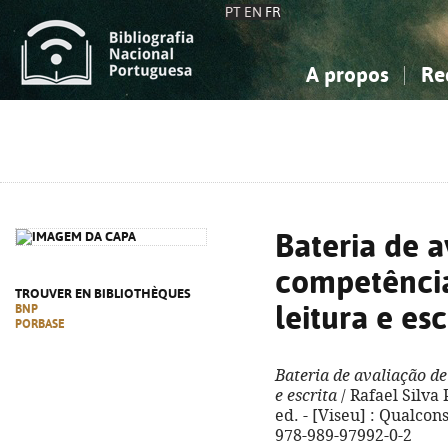
PT
EN
FR
A propos
Re
La Bibliographie Nationale
Simple
Connaissance, Information...
Connaissance, Information...
Avancée
Mes 
Sciences sociales...
Sciences sociales...
Arts, sport...
Arts, sport...
Bateria de a
competências
TROUVER EN BIBLIOTHÈQUES
leitura e esc
BNP
PORBASE
Bateria de avaliação de
e escrita
/ Rafael Silva 
ed. - [Viseu] : Qualconso
978-989-97992-0-2