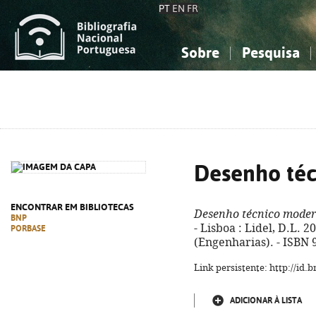
PT
EN
FR
Sobre
Pesquisa
Sobre a Bibliografia Nacional
Simples
Conhecimento, Informação...
Conhecimento, Informação...
Combinada
A
Ciências sociais...
Ciências sociais...
Arte, desporto...
Arte, desporto...
Desenho té
ENCONTRAR EM BIBLIOTECAS
Desenho técnico mode
BNP
- Lisboa : Lidel, D.L. 201
PORBASE
(Engenharias). - ISBN 
Link persistente: http://id
ADICIONAR À LISTA