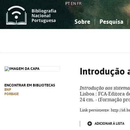
PT
EN
FR
Sobre
Pesquisa
Sobre a Bibliografia Nacional
Simples
Conhecimento, Informação...
Conhecimento, Informação...
Combinada
A
Ciências sociais...
Ciências sociais...
Arte, desporto...
Arte, desporto...
Introdução a
ENCONTRAR EM BIBLIOTECAS
Introdução aos sistemas
BNP
Lisboa : FCA-Editora de 
PORBASE
24 cm. - (Formação pro
Link persistente: http://id
ADICIONAR À LISTA