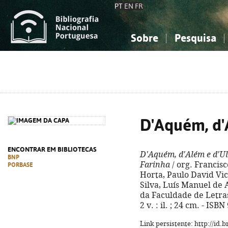
PT
EN
FR
Sobre
Pesquisa
Sobre a Bibliografia Nacional
Simples
Conhecimento, Informação...
Conhecimento, Informação...
Combinada
A
Ciências sociais...
Ciências sociais...
Arte, desporto...
Arte, desporto...
D'Aquém, d'
ENCONTRAR EM BIBLIOTECAS
D'Aquém, d'Além e d'U
BNP
Farinha
/ org. Francis
PORBASE
Horta, Paulo David Vic
Silva, Luís Manuel de A
da Faculdade de Letras
2 v. : il. ; 24 cm. - IS
Link persistente: http://id