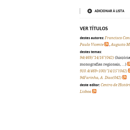
ADICIONAR À LISTA
VER TÍTULOS
destes autores:
Francisco Con
Paulo Vicente
,
Augusto Ma
destes temas:
94(469)"14/16"(042)
(históri
monografias regionais, ...)
910.4(469+100)"14/15"(042)
94Farinha, A. Dias(042)
deste editor:
Centro de Histór
Lisboa