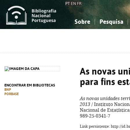
PT
EN
FR
Sobre
Pesquisa
Sobre a Bibliografia Nacional
Simples
Conhecimento, Informação...
Conhecimento, Informação...
Combinada
A
Ciências sociais...
Ciências sociais...
Arte, desporto...
Arte, desporto...
As novas uni
para fins est
ENCONTRAR EM BIBLIOTECAS
BNP
PORBASE
As novas unidades territ
2013
/ Instituto Naciona
Nacional de Estatística, 
989-25-0341-7
Link persistente: http://id