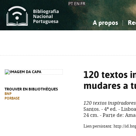
PT
EN
FR
A propos
Re
La Bibliographie Nationale
Simple
Connaissance, Information...
Connaissance, Information...
Avancée
Mes 
Sciences sociales...
Sciences sociales...
Arts, sport...
Arts, sport...
120 textos i
mudares a t
TROUVER EN BIBLIOTHÈQUES
BNP
PORBASE
120 textos inspiradore
Santos. - 4ª ed. - Lisboa
24 cm. - Parte de: Ama-
Lien persistant: http://id.