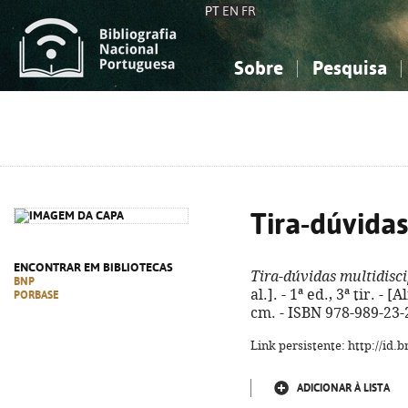
PT
EN
FR
Sobre
Pesquisa
Sobre a Bibliografia Nacional
Simples
Conhecimento, Informação...
Conhecimento, Informação...
Combinada
A
Ciências sociais...
Ciências sociais...
Arte, desporto...
Arte, desporto...
Tira-dúvidas
ENCONTRAR EM BIBLIOTECAS
Tira-dúvidas multidisci
BNP
al.]. - 1ª ed., 3ª tir. - [
PORBASE
cm. - ISBN 978-989-23-
Link persistente: http://id
ADICIONAR À LISTA